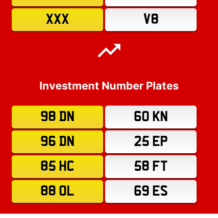
XXX
V8
Investment Number Plates
98 DN
60 KN
96 DN
25 EP
85 HC
58 FT
88 OL
69 ES