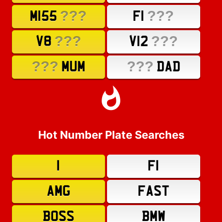
???
???
M155
F1
???
???
V8
V12
???
???
MUM
DAD
Hot Number Plate Searches
1
F1
AMG
FAST
BOSS
BMW