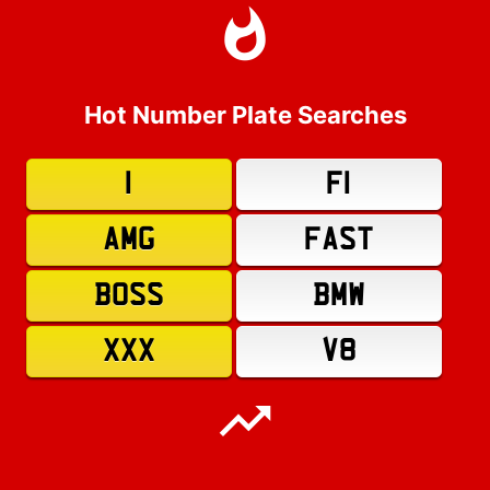
Hot Number Plate Searches
1
F1
AMG
FAST
BOSS
BMW
XXX
V8